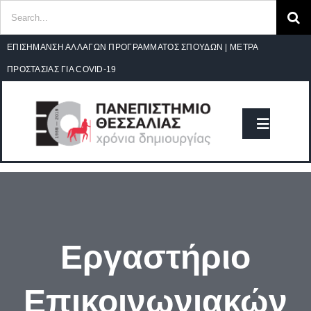
Search
for:
Ανοίξτε
Skip
ΕΠΙΣΗΜΑΝΣΗ ΑΛΛΑΓΩΝ ΠΡΟΓΡΑΜΜΑΤΟΣ ΣΠΟΥΔΩΝ
|
ΜΕΤΡΑ
to
ΠΡΟΣΤΑΣΙΑΣ ΓΙΑ COVID-19
content
Toggle
Navigat
Classic Home
ΤΜΗΜΑ
Εργαστήριο
ΑΝΑΚΟΙΝΩΣΕΙΣ
Επικοινωνιακών