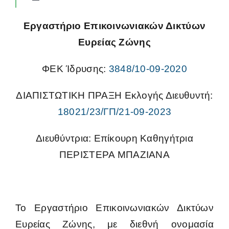
Toggle
Navigation
Αρχιτεκτονικής Υπολογιστών, Μεταγλωττιστών και
Εργαστήριο Επικοινωνιακών Δικτύων
Ασφάλειας Συστημάτων
Ευρείας Ζώνης
Επικοινωνιακών Δικτύων Ευρείας Ζώνης
ΦΕΚ Ίδρυσης:
3848/10-09-2020
Επικοινωνιών και Δικτύωσης
ΔΙΑΠΙΣΤΩΤΙΚΗ ΠΡΑΞΗ Εκλογής Διευθυντή:
18021/23/ΓΠ/21-09-2023
Ευφυών Συστημάτων για την Ενορχήστρωση
Εφαρμογών Διάχυτου Υπολογισμού
Διευθύντρια: Επίκουρη Καθηγήτρια
ΠΕΡΙΣΤΕΡΑ ΜΠΑΖΙΑΝΑ
Ηλεκτρονικής και Ψηφιακών Συστημάτων
Όρασης Υπολογιστών και Ανάλυσης Πολυμέσων
Το Εργαστήριο Επικοινωνιακών Δικτύων
Ευρείας Ζώνης, με διεθνή ονομασία
Ρομποτικής και Αυτομάτου Ελέγχου