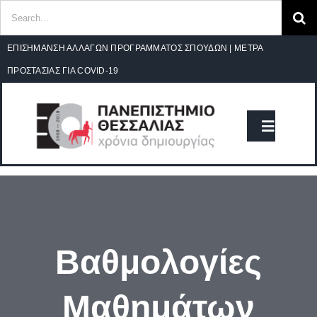
Search
for:
Ανοίξτε
Skip
ΕΠΙΣΗΜΑΝΣΗ ΑΛΛΑΓΩΝ ΠΡΟΓΡΑΜΜΑΤΟΣ ΣΠΟΥΔΩΝ
|
ΜΕΤΡΑ
to
ΠΡΟΣΤΑΣΙΑΣ ΓΙΑ COVID-19
content
Toggle
Navigat
Classic Home
ΤΜΗΜΑ
Βαθμολογίες
ΑΝΑΚΟΙΝΩΣΕΙΣ
Μαθημάτων