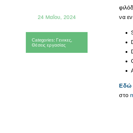
φιλό
να ε
24 Μαΐου, 2024
Categories:
Γενικες
,
Θέσεις εργασίας
Εδώ
στο
m