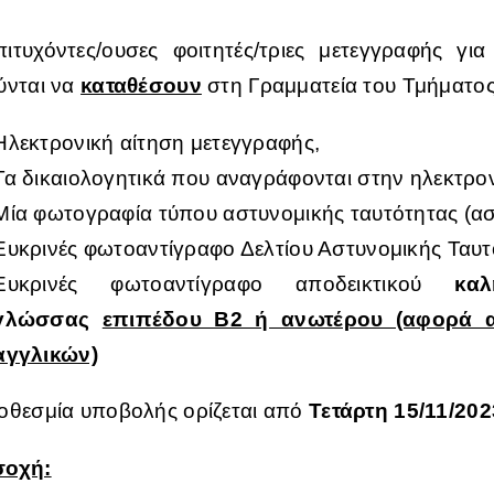
πιτυχόντες/ουσες φοιτητές/τριες μετεγγραφής γ
ύνται να
καταθέσουν
στη Γραμματεία του Τμήματο
Ηλεκτρονική αίτηση μετεγγραφής,
Τα δικαιολογητικά που αναγράφονται στην ηλεκτρον
Μία φωτογραφία τύπου αστυνομικής ταυτότητας (α
Ευκρινές φωτοαντίγραφο Δελτίου Αστυνομικής Ταυτ
Ευκρινές φωτοαντίγραφο αποδεικτικού
κα
γλώσσας
επιπέδου Β2 ή ανωτέρου (αφορά 
αγγλικών)
οθεσμία υποβολής ορίζεται από
Τετάρτη 15/11/202
οχή: