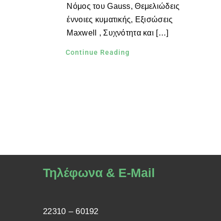
Νόμος του Gauss, Θεμελιώδεις
έννοιες κυματικής, Εξισώσεις
Maxwell , Συχνότητα και […]
Continue Reading
Τηλέφωνα & E-Mail
22310 – 60192