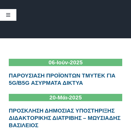
ΣΠΟΥΔΕΣ
Toggle
Navigation
ΦΟΙΤΗΤΕΣ
ΓΕΝΙΚΕΣ
ΑΝΘΡΩΠΙΝΟ ΔΥΝΑΜΙΚΟ
ΦΟΙΤΗΤΩΝ
ΥΠΗΡΕΣΙΕΣ
06-Ιούν-2025
ΓΙΑ ΠΡΩΤΟΕΤΕΙΣ
ΠΑΡΟΥΣΙΑΣΗ ΠΡΟΪΟΝΤΩΝ TMYTEK ΓΙΑ
5G/B5G ΑΣΥΡΜΑΤΑ ΔΙΚΤΥΑ
ΥΠΟΤΡΟΦΙΕΣ
20-Μάι-2025
ΘΕΣΕΙΣ ΕΡΓΑΣΙΑΣ
ΠΡΟΣΚΛΗΣΗ ΔΗΜΟΣΙΑΣ ΥΠΟΣΤΗΡΙΞΗΣ
ΔΙΔΑΚΤΟΡΙΚΗΣ ΔΙΑΤΡΙΒΗΣ – ΜΩΥΣΙΑΔΗΣ
ΒΑΣΙΛΕΙΟΣ
ΕΚΔΗΛΩΣΕΙΣ