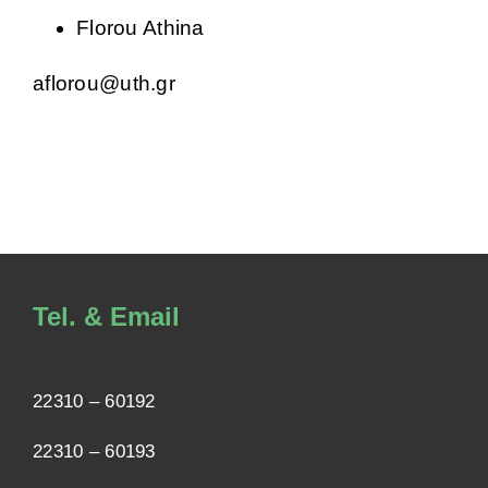
STUDENTS
Florou Athina
aflorou@uth.gr
STAFF
Tel. & Email
22310 – 60192
22310 – 60193