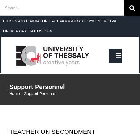
Search
for:
Open 
Skip
ΕΠΙΣΗΜΑΝΣΗ ΑΛΛΑΓΩΝ ΠΡΟΓΡΑΜΜΑΤΟΣ ΣΠΟΥΔΩΝ
|
ΜΕΤΡΑ
to
ΠΡΟΣΤΑΣΙΑΣ ΓΙΑ COVID-19
content
Toggle
Navigat
HOME
Support Personnel
Home
|
Support Personnel
DEPARTMENT
STUDIES
TEACHER ON SECONDMENT